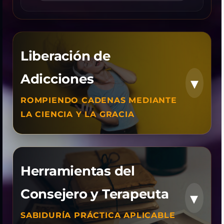
Liberación de
Adicciones
▾
ROMPIENDO CADENAS MEDIANTE
LA CIENCIA Y LA GRACIA
Historia y
Herramientas del
Evolución de las
Adicciones
Consejero y Terapeuta
📜
▾
Un recorrido histórico y
SABIDURÍA PRÁCTICA APLICABLE
sociológico sobre cómo el