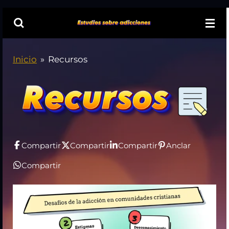
Ir
al
contenido
principal
Inicio
»
Recursos
Compartir
Compartir
Compartir
Anclar
Compartir