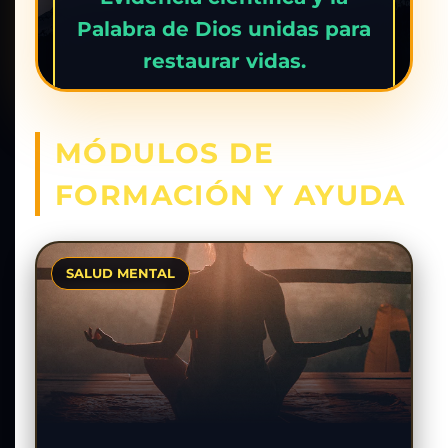
Palabra de Dios unidas para
restaurar vidas.
MÓDULOS DE
✦ ENTRAR A LA
FORMACIÓN Y AYUDA
PLATAFORMA ➔
SALUD MENTAL