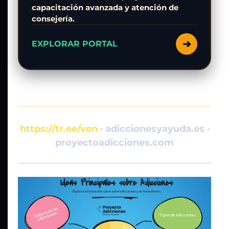
capacitación avanzada y atención de
consejería.
➔
EXPLORAR PORTAL
https://tr.ee/ven
· adiccionesyayuda.es ·
proyectoadicciones.com