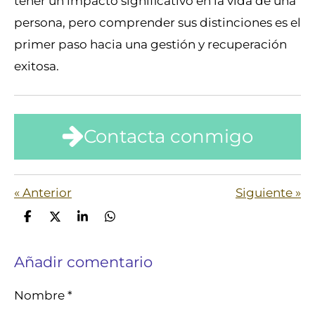
tener un impacto significativo en la vida de una
persona, pero comprender sus distinciones es el
primer paso hacia una gestión y recuperación
exitosa.
Contacta conmigo
«
Anterior
Siguiente
»
C
C
C
C
o
o
o
o
m
m
m
m
Añadir comentario
p
p
p
p
a
a
a
a
r
r
r
r
Nombre *
t
t
t
t
i
i
i
i