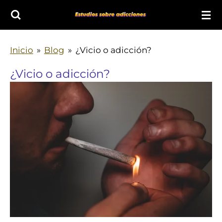
Ir
al
contenido
Inicio
»
Blog
»
¿Vicio o adicción?
principal
¿Vicio o adicción?