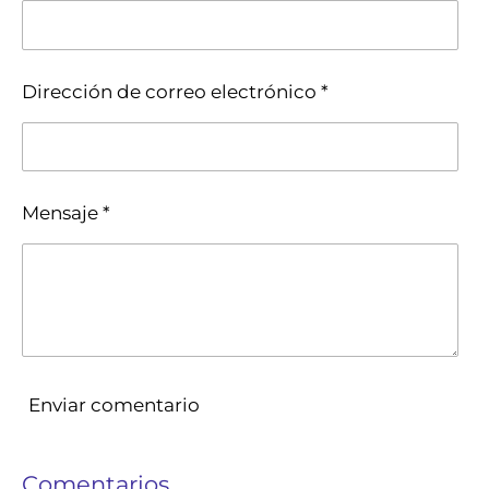
r
r
r
r
Dirección de correo electrónico *
Mensaje *
Enviar comentario
Comentarios