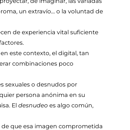
royectar, de imaginar, las variadas
broma, un extravío… o la voluntad de
cen de experiencia vital suficiente
factores.
n este contexto, el digital, tan
enerar combinaciones poco
nes sexuales o desnudos por
lquier persona anónima en su
isa. El
desnudeo
es algo común,
cho de que esa imagen comprometida