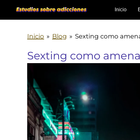
Ir
Inicio
al
contenido
Inicio
»
Blog
»
Sexting como amen
principal
Sexting como amena