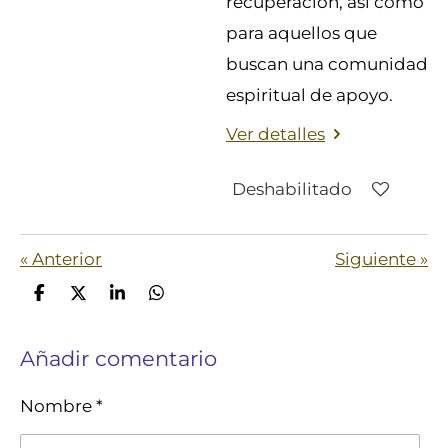
recuperación, así como
para aquellos que
buscan una comunidad
espiritual de apoyo.
Ver detalles
Deshabilitado
«
Anterior
Siguiente
»
C
C
C
C
o
o
o
o
m
m
m
m
Añadir comentario
p
p
p
p
a
a
a
a
r
r
r
r
Nombre *
t
t
t
t
i
i
i
i
r
r
r
r