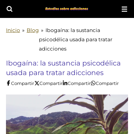
Ir
al
contenido
Inicio
»
Blog
»
Ibogaína: la sustancia
principal
psicodélica usada para tratar
adicciones
Ibogaína: la sustancia psicodélica
usada para tratar adicciones
Compartir
Compartir
Compartir
Compartir