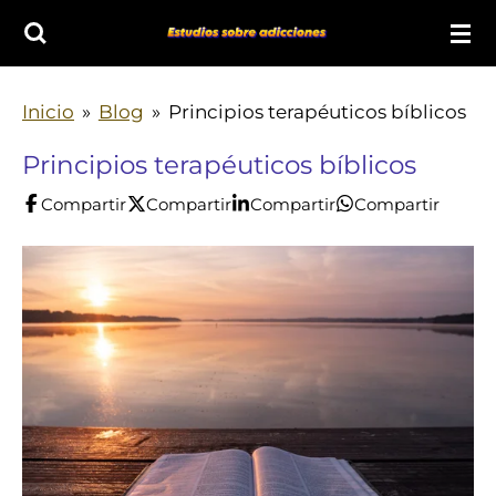
Ir
al
contenido
Inicio
»
Blog
»
Principios terapéuticos bíblicos
principal
Principios terapéuticos bíblicos
Compartir
Compartir
Compartir
Compartir