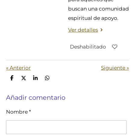
buscan una comunidad
espiritual de apoyo.
Ver detalles
Deshabilitado
«
Anterior
Siguiente
»
C
C
C
C
o
o
o
o
m
m
m
m
Añadir comentario
p
p
p
p
a
a
a
a
r
r
r
r
Nombre *
t
t
t
t
i
i
i
i
r
r
r
r