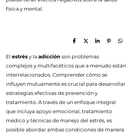
física y mental.
C
C
C
A
C
o
o
o
n
o
m
m
m
c
m
El
estrés
y la
adicción
son problemas
p
p
p
l
p
a
a
a
a
a
complejos y multifacéticos que a menudo están
r
r
r
r
r
interrelacionados. Comprender cómo se
t
t
t
t
i
i
i
i
influyen mutuamente es crucial para desarrollar
r
r
r
r
estrategias efectivas de prevención y
tratamiento. A través de un enfoque integral
que incluya apoyo emocional, tratamiento
médico y técnicas de manejo del estrés, es
posible abordar ambas condiciones de manera