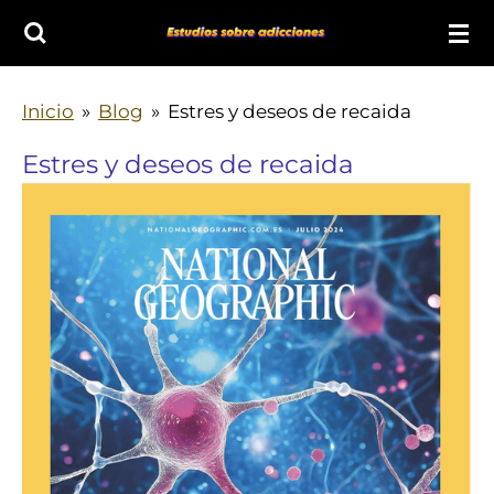
Ir
al
contenido
Inicio
»
Blog
»
Estres y deseos de recaida
principal
Estres y deseos de recaida