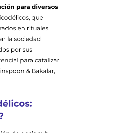
ción para diversos
sicodélicos, que
ados en rituales
en la sociedad
dos por sus
ncial para catalizar
inspoon & Bakalar,
élicos:
?