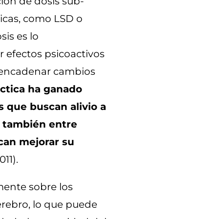
ción de dosis sub-
licas, como LSD o
sis es lo
r efectos psicoactivos
esencadenar cambios
áctica ha ganado
s que buscan alivio a
o también entre
can mejorar su
11).
mente sobre los
erebro, lo que puede