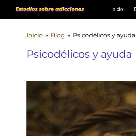
Ir
Inicio
al
contenido
Inicio
»
Blog
»
Psicodélicos y ayuda
principal
Psicodélicos y ayuda