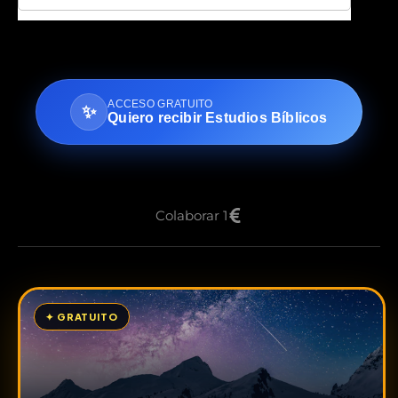
ACCESO GRATUITO
✨
Quiero recibir Estudios Bíblicos
Colaborar 1
✦ GRATUITO