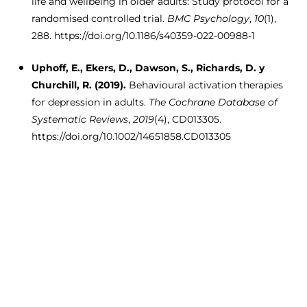
life and wellbeing in older adults: Study protocol for a
randomised controlled trial.
BMC Psychology
,
10
(1),
288. https://doi.org/10.1186/s40359-022-00988-1
Uphoff, E., Ekers, D., Dawson, S., Richards, D. y
Churchill, R. (2019).
Behavioural activation therapies
for depression in adults.
The Cochrane Database of
Systematic Reviews
,
2019
(4), CD013305.
https://doi.org/10.1002/14651858.CD013305