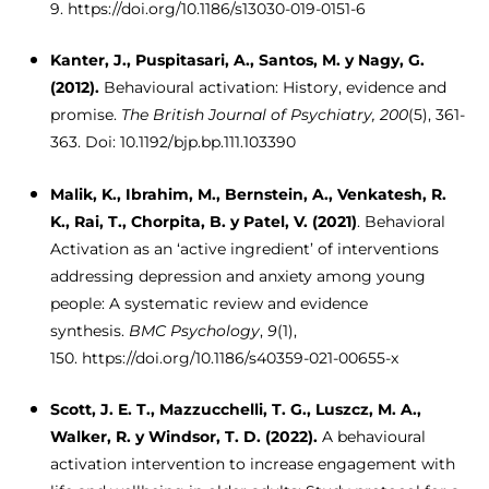
9. https://doi.org/10.1186/s13030-019-0151-6
Kanter, J., Puspitasari, A., Santos, M. y Nagy, G.
(2012).
Behavioural activation: History, evidence and
promise.
The British Journal of Psychiatry,
200
(5), 361-
363. Doi: 10.1192/bjp.bp.111.103390
Malik, K., Ibrahim, M., Bernstein, A., Venkatesh, R.
K., Rai, T., Chorpita, B. y Patel, V. (2021)
. Behavioral
Activation as an ‘active ingredient’ of interventions
addressing depression and anxiety among young
people: A systematic review and evidence
synthesis.
BMC Psychology
,
9
(1),
150. https://doi.org/10.1186/s40359-021-00655-x
Scott, J. E. T., Mazzucchelli, T. G., Luszcz, M. A.,
Walker, R. y Windsor, T. D. (2022).
A behavioural
activation intervention to increase engagement with