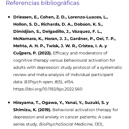
Referencias bibliográficas
Driessen, E., Cohen, Z. D., Lorenzo-Luaces, L.,
Hollon, S. D., Richards, D. A., Dobson, K. S.,
Dimidjian, S., Delgadillo, J., Vázquez, F. L.,
McNamara, K., Horan, J. J., Gardner, P., Oei, T. P.,
Mehta, A. H. P., Twisk, J. W. R., Cristea, I. A. y
Cuijpers, P. (2022).
Efficacy and moderators of
cognitive therapy versus behavioural activation for
adults with depression: study protocol of a systematic
review and meta-analysis of individual participant
data.
BJPsych open
,
8
(5), e154.
https://doi.org/10.1192/bjo.2022.560
Hirayama, T., Ogawa, Y., Yanai, Y., Suzuki, S. y
Shimizu, K. (2019).
Behavioral activation therapy for
depression and anxiety in cancer patients: A case
series study.
BioPsychoSocial Medicine
,
13
(1),