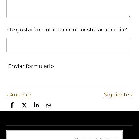
¿Te gustaría contactar con nuestra academia?
Enviar formulario
«
Anterior
Siguiente
»
C
C
C
C
o
o
o
o
m
m
m
m
p
p
p
p
a
a
a
a
r
r
r
r