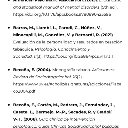
and statistical manual of mental disorders
(5th ed.).
https://doi.org/10.1176/appi.books.9780890425596
Barros, M., Llambí, L., Parodi, C., Núñez, V.,
Minacapilli, M., González, V. y Bernardi, R. (2021)
.
Evaluación de la personalidad y resultados en cesación
tabáquica.
Psicología, Conocimiento y
Sociedad
,
11
(3). https://doi.org/10.26864/pcs.v11.n3.1
Becoña, E. (2004).
Monografía tabaco.
Adicciones:
Revista de Sociodrogalcohol, 16
(2).
https://www.uv.es/=choliz/asignaturas/adicciones/Taba
co2004.pdf
Becoña, E., Cortés, M., Pedrero, J., Fernández, J.,
Casete, L., Bermejo, M-.P., Secades, R. y Gradolí,
V-.T. (2008)
.
Guía clínica de intervención
psicológica.
Guías Clínicas Socidrogalcohol basadas