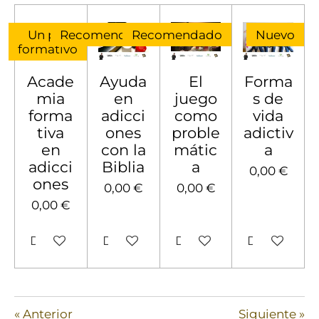
Un pack
Recomendado
Recomendado
Nuevo
formativo
Acade
Ayuda
El
Forma
mia
en
juego
s de
forma
adicci
como
vida
tiva
ones
proble
adictiv
en
con la
mátic
a
adicci
Biblia
a
0,00 €
ones
0,00 €
0,00 €
0,00 €
Deshabilitado
Deshabilitado
Deshabilitado
Deshabilit
«
Anterior
Siguiente
»