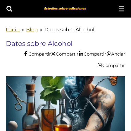
Ir
al
contenido
Inicio
»
Blog
»
Datos sobre Alcohol
principal
Datos sobre Alcohol
Compartir
Compartir
Compartir
Anclar
Compartir