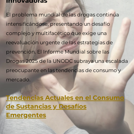
Innovadoras
El problema mundial de las drogas continúa
intensificándose, presentando un desafío
complejo y multifacético que exige una
reevaluación urgente de las estrategias de
prevención. El Informe Mundial sobre las
Drogas 2025 de la UNODC subraya una escalada
preocupante en las tendencias de consumo y
mercado.
Tendencias Actuales en el Consumo
de Sustancias y Desafíos
Emergentes