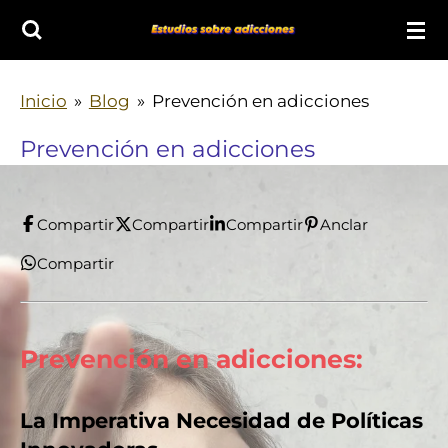
Ir
al
contenido
Inicio
»
Blog
»
Prevención en adicciones
principal
Prevención en adicciones
Compartir
Compartir
Compartir
Anclar
Compartir
Prevención en adicciones:
La Imperativa Necesidad de Políticas