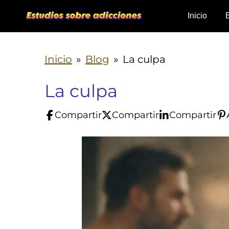
Ir
Inicio
al
contenido
Inicio
»
Blog
»
La culpa
principal
La culpa
Compartir
Compartir
Compartir