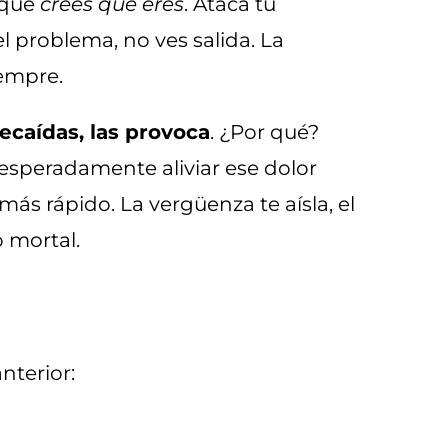
o que
crees que eres
. Ataca tu
el problema, no ves salida. La
empre.
ecaídas, las provoca
. ¿Por qué?
esperadamente aliviar ese dolor
más rápido. La vergüenza te aísla, el
o mortal.
nterior: