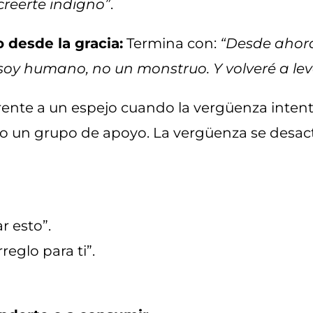
creerte indigno”
.
 desde la gracia:
Termina con:
“Desde ahora
soy humano, no un monstruo. Y volveré a le
frente a un espejo cuando la vergüenza intent
l o un grupo de apoyo. La vergüenza se desa
r esto”.
reglo para ti”.