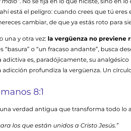
y malo”
. No se fija en lo que hiciste, sino en l
ahí está el peligro: cuando crees que tú eres 
reces cambiar, de que ya estás roto para si
o una y otra vez:
la vergüenza no previene r
s “basura” o “un fracaso andante”, busca des
a adictiva es, paradójicamente, su analgésico 
la adicción profundiza la vergüenza. Un círcul
omanos 8:1
na verdad antigua que transforma todo lo a
a los que están unidos a Cristo Jesús.”