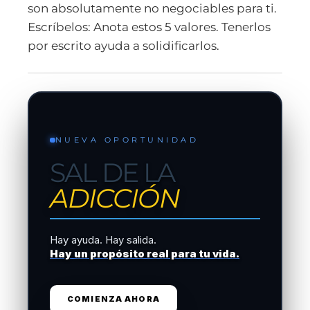
son absolutamente no negociables para ti.
Escríbelos:
Anota estos 5 valores. Tenerlos
por escrito ayuda a solidificarlos.
NUEVA OPORTUNIDAD
SAL DE LA
ADICCIÓN
Hay ayuda. Hay salida.
Hay un propósito real para tu vida.
COMIENZA AHORA