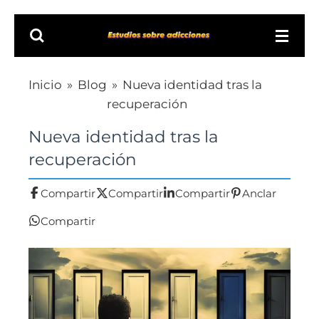
Ir
al
contenido
principal
Inicio
»
Blog
»
Nueva identidad tras la
recuperación
Nueva identidad tras la
recuperación
Compartir
Compartir
Compartir
Anclar
Compartir