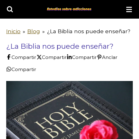
Ir
al
contenido
Inicio
»
Blog
»
¿La Biblia nos puede enseñar?
principal
¿La Biblia nos puede enseñar?
Compartir
Compartir
Compartir
Anclar
Compartir