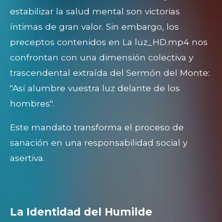
estabilizar la salud mental son victorias
íntimas de gran valor. Sin embargo, los
preceptos contenidos en La luz_HD.mp4 nos
confrontan con una dimensión colectiva y
trascendental extraída del Sermón del Monte:
"Así alumbre vuestra luz delante de los
hombres".
Este mandato transforma el proceso de
sanación en una responsabilidad social y
asertiva.
La Identidad del Humilde