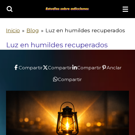
Ir
al
contenido
Inicio
»
Blog
»
Luz en humildes recuperados
principal
Luz en humildes recuperados
Compartir
Compartir
Compartir
Anclar
Compartir