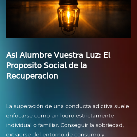
𝖠𝗌𝗂 𝖠𝗅𝗎𝗆𝖻𝗋𝖾 𝖵𝗎𝖾𝗌𝗍ra 𝖫𝗎𝗓: 𝖤𝗅
𝖯𝗋𝗈𝗉𝗈𝗌𝗂𝗍𝗈 𝖲𝗈𝖼𝗂𝖺𝗅 𝖽𝖾 𝗅𝖺
𝖱𝖾𝖼𝗎𝗉𝖾𝗋𝖺𝖼𝗂𝗈𝗇
La superación de una conducta adictiva suele
enfocarse como un logro estrictamente
individual o familiar. Conseguir la sobriedad,
extraerse del entorno de consumo y