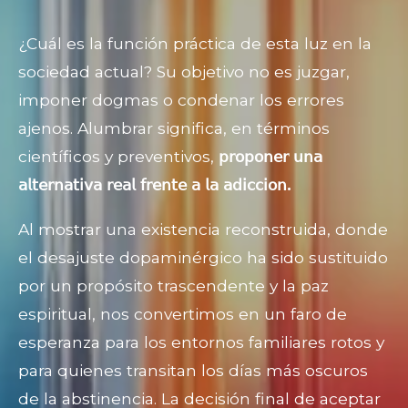
¿Cuál es la función práctica de esta luz en la
sociedad actual? Su objetivo no es juzgar,
imponer dogmas o condenar los errores
ajenos. Alumbrar significa, en términos
científicos y preventivos,
𝗉𝗋𝗈𝗉𝗈𝗇𝖾𝗋 𝗎𝗇𝖺
𝖺𝗅𝗍𝖾𝗋𝗇𝖺𝗍𝗂𝗏𝖺 𝗋𝖾𝖺𝗅 𝖿𝗋𝖾𝗇𝗍𝖾 𝖺 𝗅𝖺 𝖺𝖽𝗂𝖼𝖼𝗂𝗈𝗇.
Al mostrar una existencia reconstruida, donde
el desajuste dopaminérgico ha sido sustituido
por un propósito trascendente y la paz
espiritual, nos convertimos en un faro de
esperanza para los entornos familiares rotos y
para quienes transitan los días más oscuros
de la abstinencia. La decisión final de aceptar