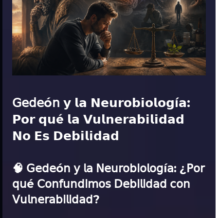
𝖦𝖾𝖽𝖾ó𝗇 𝘆 𝗹𝗮 𝗡𝗲𝘂𝗿𝗼𝗯𝗶𝗼𝗹𝗼𝗴í𝗮:
𝗣𝗼𝗿 𝗾𝘂é 𝗹𝗮 𝗩𝘂𝗹𝗻𝗲𝗿𝗮𝗯𝗶𝗹𝗶𝗱𝗮𝗱
𝗡𝗼 𝗘𝘀 𝗗𝗲𝗯𝗶𝗹𝗶𝗱𝗮𝗱
🧠 𝖦𝖾𝖽𝖾ó𝗇 𝗒 𝗅𝖺 𝖭𝖾𝗎𝗋𝗈𝖻𝗂𝗈𝗅𝗈𝗀í𝖺: ¿𝖯𝗈𝗋
𝗊𝗎é 𝖢𝗈𝗇𝖿𝗎𝗇𝖽𝗂𝗆𝗈𝗌 𝖣𝖾𝖻𝗂𝗅𝗂𝖽𝖺𝖽 𝖼𝗈𝗇
𝖵𝗎𝗅𝗇𝖾𝗋𝖺𝖻𝗂𝗅𝗂𝖽𝖺𝖽?