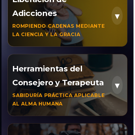
Adicciones
▾
ROMPIENDO CADENAS MEDIANTE
LA CIENCIA Y LA GRACIA
Historia y
Herramientas del
Evolución de las
Adicciones
Consejero y Terapeuta
📜
▾
Un recorrido histórico y
SABIDURÍA PRÁCTICA APLICABLE
sociológico sobre cómo el
AL ALMA HUMANA
consumo ha afectado a la
humanidad.
Estudiar Curso
Educación y