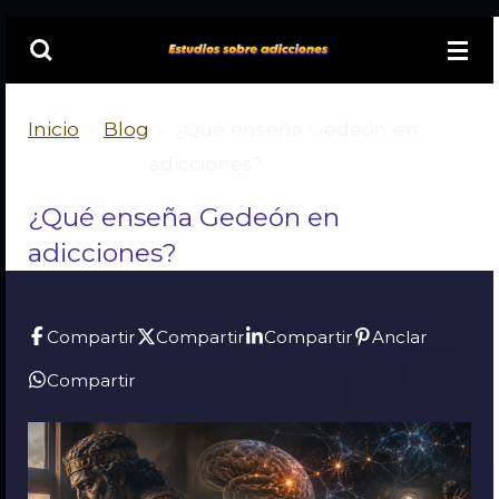
Ir
al
contenido
principal
Inicio
»
Blog
»
¿Qué enseña Gedeón en
adicciones?
¿Qué enseña Gedeón en
adicciones?
Compartir
Compartir
Compartir
Anclar
Compartir