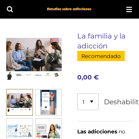
Ir
al
contenido
La familia y la
principal
adicción
Recomendado
0,00 €
Deshabili
Las adicciones
no