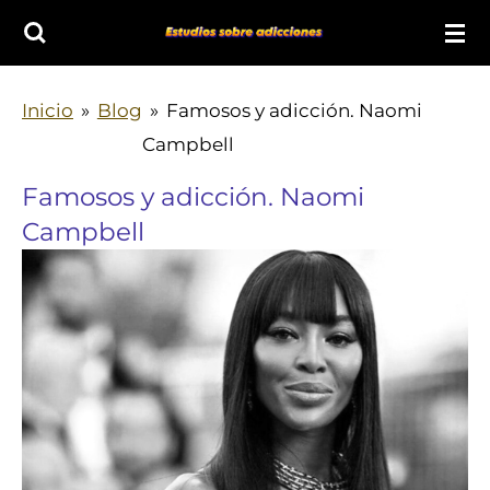
Ir
al
contenido
Inicio
»
Blog
»
Famosos y adicción. Naomi
principal
Campbell
Famosos y adicción. Naomi
Campbell