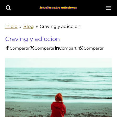
Ir
al
contenido
Inicio
»
Blog
»
Craving y adiccion
principal
Craving y adiccion
Compartir
Compartir
Compartir
Compartir