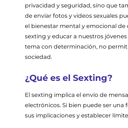
privacidad y seguridad, sino que t
de enviar fotos y videos sexuales p
el bienestar mental y emocional de q
sexting y educar a nuestros jóvenes
tema con determinación, no permiti
sociedad.
¿Qué es el Sexting?
El sexting implica el envío de mens
electrónicos. Si bien puede ser una
sus implicaciones y establecer límite