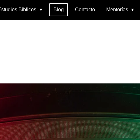
Estudios Biblicos
Blog
Contacto
Mentorías