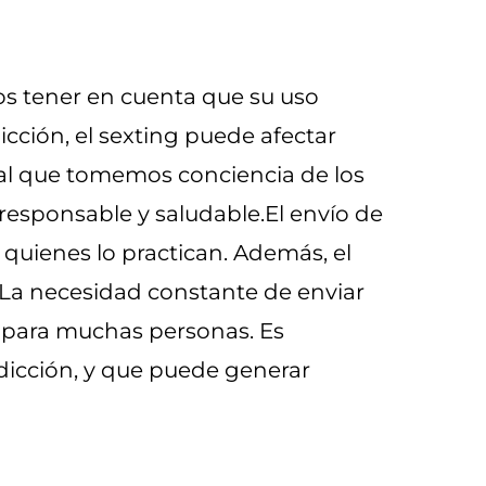
os tener en cuenta que su uso
icción, el sexting puede afectar
ial que tomemos conciencia de los
responsable y saludable.El envío de
uienes lo practican. Además, el
 La necesidad constante de enviar
n para muchas personas. Es
adicción, y que puede generar