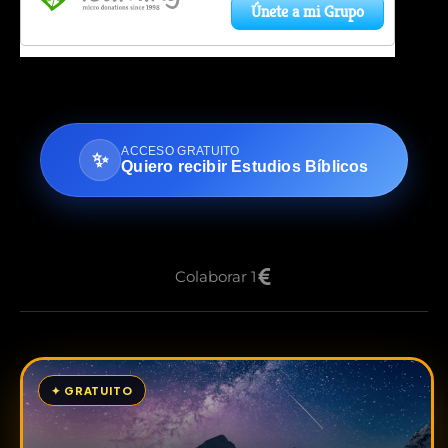
ACCESO GRATUITO
✨
Quiero recibir Estudios Bíblicos
Colaborar 1
✦ GRATUITO