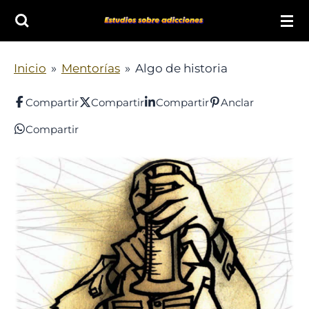
Ir
al
contenido
Inicio
»
Mentorías
»
Algo de historia
principal
Compartir
Compartir
Compartir
Anclar
Compartir