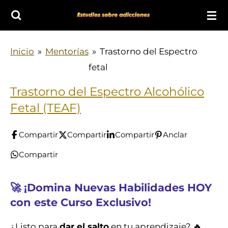
Ir
al
contenido
Inicio
»
Mentorías
»
Trastorno del Espectro
principal
fetal
Trastorno del Espectro Alcohólico
Fetal (TEAF)
Compartir
Compartir
Compartir
Anclar
Compartir
🚀 ¡Domina Nuevas Habilidades HOY
con este Curso Exclusivo!
¿Listo para
dar el salto
en tu aprendizaje? 🔥