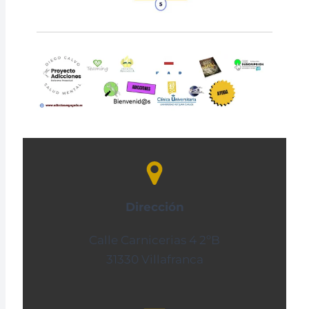
Dirección
Calle Carnicerias 4 2ºB
31330 Villafranca