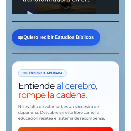
📖
Quiero recibir Estudios Bíblicos
NEUROCIENCIA APLICADA
Entiende
al cerebro
,
rompe la cadena.
No es falta de voluntad, es un secuestro de
dopamina. Descubre en este libro cómo la
educación resetea el sistema de recompensa.