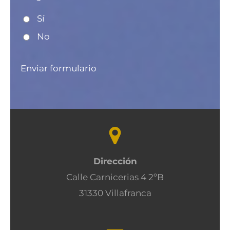
Sí
No
Enviar formulario
Dirección
Calle Carnicerias 4 2ºB
31330 Villafranca