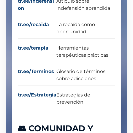
tr.ee/indefensi
Artículo sobre
on
indefensión aprendida
tr.ee/recaida
La recaída como
oportunidad
tr.ee/terapia
Herramientas
terapéuticas prácticas
tr.ee/Terminos
Glosario de términos
sobre adicciones
tr.ee/Estrategia
Estrategias de
prevención
👥 COMUNIDAD Y