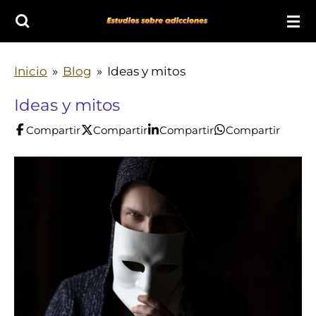
Ir
al
contenido
Inicio
»
Blog
»
Ideas y mitos
principal
Ideas y mitos
Compartir
Compartir
Compartir
Compartir