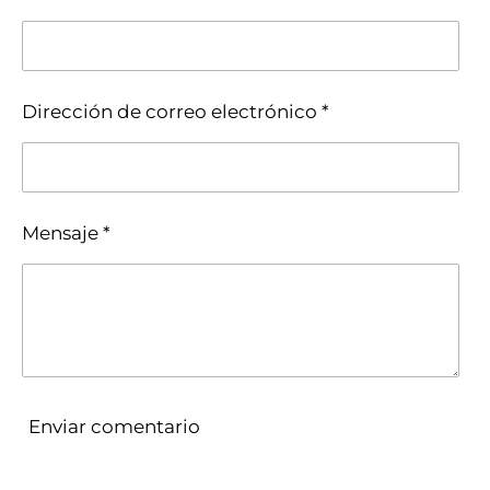
i
i
i
i
r
r
r
r
Dirección de correo electrónico *
Mensaje *
Enviar comentario