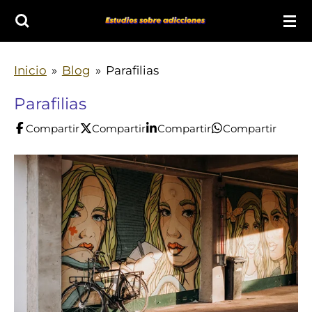
Ir
al
contenido
Inicio
»
Blog
»
Parafilias
principal
Parafilias
Compartir
Compartir
Compartir
Compartir