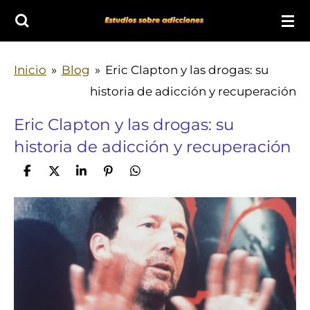
Ir
al
contenido
Inicio
»
Blog
»
Eric Clapton y las drogas: su
principal
historia de adicción y recuperación
Eric Clapton y las drogas: su
historia de adicción y recuperación
C
C
C
A
C
o
o
o
n
o
m
m
m
c
m
p
p
p
l
p
a
a
a
a
a
r
r
r
r
r
t
t
t
t
i
i
i
i
r
r
r
r