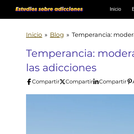
Ir
Inicio
al
contenido
Inicio
»
Blog
»
Temperancia: modera
principal
Temperancia: modera
las adicciones
Compartir
Compartir
Compartir