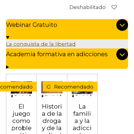
Deshabilitado
Webinar Gratuito
La conquista de la libertad
Academia formativa en adicciones
ecomendado
Oferta
Recomendado
El
Histori
La
juego
a de la
famili
como
droga
a y la
proble
y de la
adicci