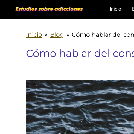
Ir
Inicio
al
contenido
Inicio
»
Blog
»
Cómo hablar del c
principal
Cómo hablar del co