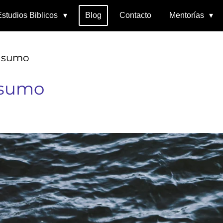
Estudios Biblicos
Blog
Contacto
Mentorías
onsumo
nsumo