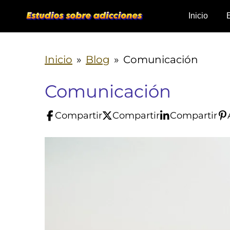
Ir
Inicio
al
contenido
Inicio
»
Blog
»
Comunicación
principal
Comunicación
Compartir
Compartir
Compartir