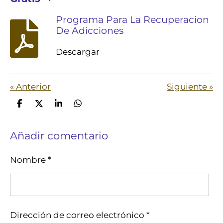
Programa Para La Recuperacion
De Adicciones
Descargar
«
Anterior
Siguiente
»
C
C
C
C
o
o
o
o
m
m
m
m
Añadir comentario
p
p
p
p
a
a
a
a
r
r
r
r
Nombre *
t
t
t
t
i
i
i
i
r
r
r
r
Dirección de correo electrónico *