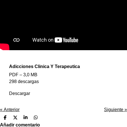
Adicciones Clinica Y Terapeutica
PDF – 3,0 MB
298 descargas
Descargar
«
Anterior
Siguiente
»
C
C
C
C
o
o
o
o
Añadir comentario