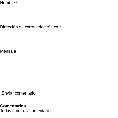
m
m
m
m
Nombre *
p
p
p
p
a
a
a
a
r
r
r
r
t
t
t
t
i
i
i
i
r
r
r
r
Dirección de correo electrónico *
Mensaje *
Enviar comentario
Comentarios
Todavía no hay comentarios