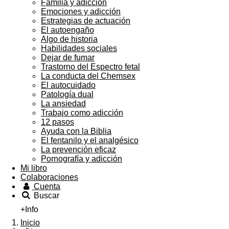
Familia y adiccion
Emociones y adicción
Estrategias de actuación
El autoengaño
Algo de historia
Habilidades sociales
Dejar de fumar
Trastorno del Espectro fetal
La conducta del Chemsex
El autocuidado
Patología dual
La ansiedad
Trabajo como adicción
12 pasos
Ayuda con la Biblia
El fentanilo y el analgésico
La prevención eficaz
Pornografía y adicción
Mi libro
Colaboraciones
Cuenta
Buscar
+Info
Inicio