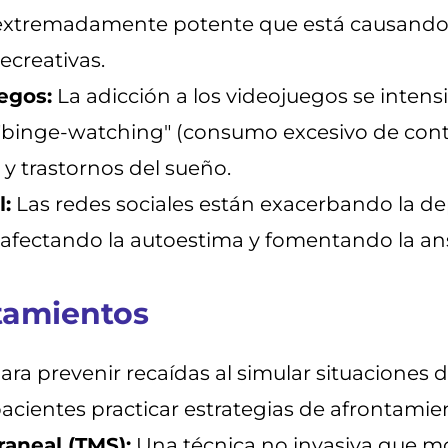
 extremadamente potente que está causando
ecreativas.
egos:
La adicción a los videojuegos se intensi
l "binge-watching" (consumo excesivo de co
 y trastornos del sueño.
l:
Las redes sociales están exacerbando la de
 afectando la autoestima y fomentando la ans
atamientos
 para prevenir recaídas al simular situacion
pacientes practicar estrategias de afrontamien
aneal (TMS):
Una técnica no invasiva que mo