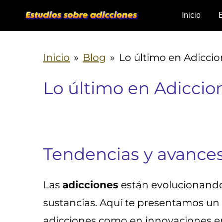
Ir
Inicio
al
contenido
Inicio
»
Blog
»
Lo último en Adiccio
principal
Lo último en Adiccio
Tendencias y avances
Las
adicciones
están evolucionando,
sustancias. Aquí te presentamos un
adicciones como en innovaciones en