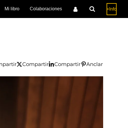
Mi libro
Colaboraciones
+Info
partir
Compartir
Compartir
Anclar