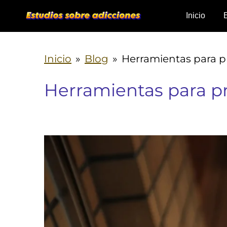
Ir
Inicio
al
contenido
Inicio
»
Blog
»
Herramientas para pr
principal
Herramientas para pr