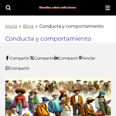
Ir
al
contenido
Inicio
»
Blog
»
Conducta y comportamiento
principal
Conducta y comportamiento
Compartir
Compartir
Compartir
Anclar
Compartir