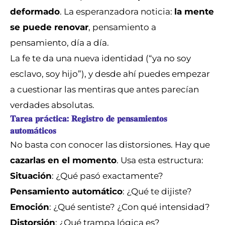
deformado
. La esperanzadora noticia:
la mente
se puede renovar
, pensamiento a
pensamiento, día a día.
La fe te da una nueva identidad (“ya no soy
esclavo, soy hijo”), y desde ahí puedes empezar
a cuestionar las mentiras que antes parecían
verdades absolutas.
𝐓𝐚𝐫𝐞𝐚 𝐩𝐫á𝐜𝐭𝐢𝐜𝐚: 𝐑𝐞𝐠𝐢𝐬𝐭𝐫𝐨 𝐝𝐞 𝐩𝐞𝐧𝐬𝐚𝐦𝐢𝐞𝐧𝐭𝐨𝐬
𝐚𝐮𝐭𝐨𝐦á𝐭𝐢𝐜𝐨𝐬
No basta con conocer las distorsiones. Hay que
cazarlas en el momento
. Usa esta estructura:
Situación
: ¿Qué pasó exactamente?
Pensamiento automático
: ¿Qué te dijiste?
Emoción
: ¿Qué sentiste? ¿Con qué intensidad?
Distorsión
: ¿Qué trampa lógica es?