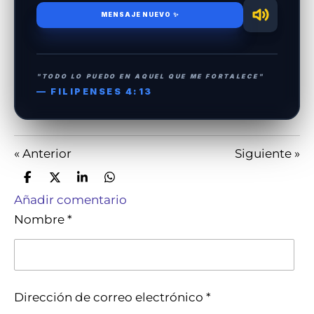
MENSAJE NUEVO ✨
"TODO LO PUEDO EN AQUEL QUE ME FORTALECE"
— FILIPENSES 4:13
«
Anterior
Siguiente
»
Compartir
Compartir
Compartir
Compartir
Añadir comentario
Nombre *
Dirección de correo electrónico *