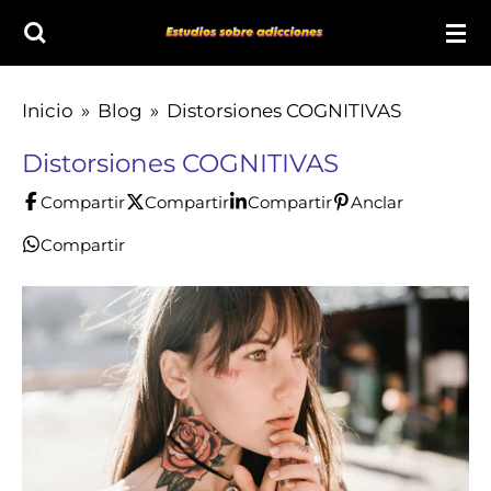
Ir
al
contenido
Inicio
»
Blog
»
Distorsiones COGNITIVAS
principal
Distorsiones COGNITIVAS
Compartir
Compartir
Compartir
Anclar
Compartir