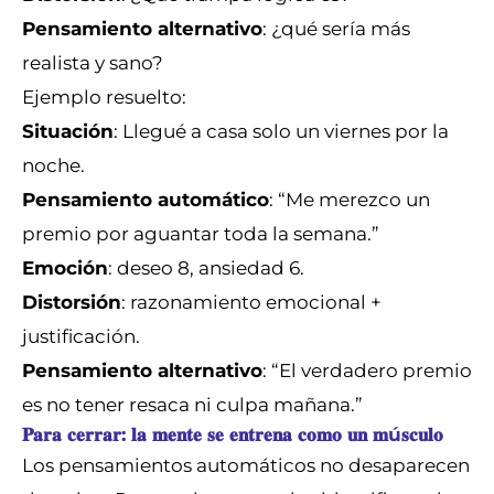
Pensamiento alternativo
: ¿qué sería más
realista y sano?
Ejemplo resuelto:
Situación
: Llegué a casa solo un viernes por la
noche.
Pensamiento automático
: “Me merezco un
premio por aguantar toda la semana.”
Emoción
: deseo 8, ansiedad 6.
Distorsión
: razonamiento emocional +
justificación.
Pensamiento alternativo
: “El verdadero premio
es no tener resaca ni culpa mañana.”
𝐏𝐚𝐫𝐚 𝐜𝐞𝐫𝐫𝐚𝐫: 𝐥𝐚 𝐦𝐞𝐧𝐭𝐞 𝐬𝐞 𝐞𝐧𝐭𝐫𝐞𝐧𝐚 𝐜𝐨𝐦𝐨 𝐮𝐧 𝐦ú𝐬𝐜𝐮𝐥𝐨
Los pensamientos automáticos no desaparecen