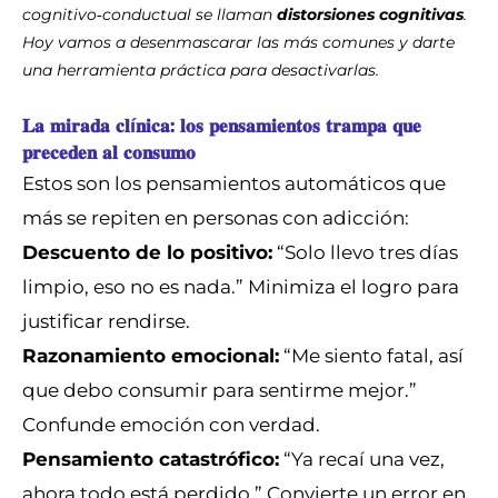
cognitivo‑conductual se llaman
distorsiones cognitivas
.
Hoy vamos a desenmascarar las más comunes y darte
una herramienta práctica para desactivarlas.
𝐋𝐚 𝐦𝐢𝐫𝐚𝐝𝐚 𝐜𝐥í𝐧𝐢𝐜𝐚: 𝐥𝐨𝐬 𝐩𝐞𝐧𝐬𝐚𝐦𝐢𝐞𝐧𝐭𝐨𝐬 𝐭𝐫𝐚𝐦𝐩𝐚 𝐪𝐮𝐞
𝐩𝐫𝐞𝐜𝐞𝐝𝐞𝐧 𝐚𝐥 𝐜𝐨𝐧𝐬𝐮𝐦𝐨
Estos son los pensamientos automáticos que
más se repiten en personas con adicción:
Descuento de lo positivo:
“Solo llevo tres días
limpio, eso no es nada.” Minimiza el logro para
justificar rendirse.
Razonamiento emocional:
“Me siento fatal, así
que debo consumir para sentirme mejor.”
Confunde emoción con verdad.
Pensamiento catastrófico:
“Ya recaí una vez,
ahora todo está perdido.” Convierte un error en