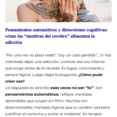
𝐏𝐞𝐧𝐬𝐚𝐦𝐢𝐞𝐧𝐭𝐨𝐬 𝐚𝐮𝐭𝐨𝐦á𝐭𝐢𝐜𝐨𝐬 𝐲 𝐝𝐢𝐬𝐭𝐨𝐫𝐬𝐢𝐨𝐧𝐞𝐬 𝐜𝐨𝐠𝐧𝐢𝐭𝐢𝐯𝐚𝐬:
𝐜ó𝐦𝐨 𝐥𝐚𝐬 “𝐦𝐞𝐧𝐭𝐢𝐫𝐚𝐬 𝐝𝐞𝐥 𝐜𝐞𝐫𝐞𝐛𝐫𝐨” 𝐚𝐥𝐢𝐦𝐞𝐧𝐭𝐚𝐧 𝐥𝐚
𝐚𝐝𝐢𝐜𝐜𝐢ó𝐧
“Por una vez no pasa nada”, “soy un caso perdido”… Si has
intentado dejar una adicción, conoces esa voz interna
que surge antes de la recaída. Es fugaz, convincente y
parece lógica. Luego llega la pregunta:
¿Cómo pude
creer eso?
La respuesta es sencilla:
esas voces no son “tú”
. Son
pensamientos automáticos
, reflejos mentales
aprendidos que surgen sin filtro. Muchos son
distorsionados; trampas lógicas que tu cerebro usa para
justificar el consumo y evitar el malestar. En terapia