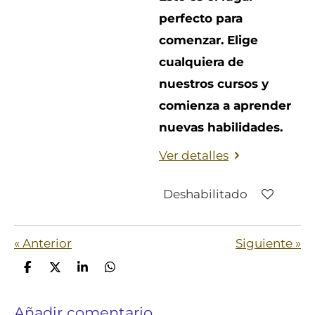
perfecto para
comenzar. Elige
cualquiera de
nuestros cursos y
comienza a aprender
nuevas habilidades.
Ver detalles
Deshabilitado
«
Anterior
Siguiente
»
C
C
C
C
o
o
o
o
m
m
m
m
Añadir comentario
p
p
p
p