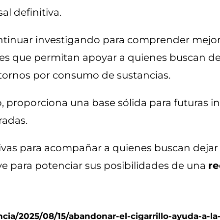
l definitiva.
ntinuar investigando para comprender mejor
caces que permitan apoyar a quienes buscan d
stornos por consumo de sustancias.
o, proporciona una base sólida para futuras in
radas.
ivas para acompañar a quienes buscan dejar 
ve para potenciar sus posibilidades de una
re
cia/2025/08/15/abandonar-el-cigarrillo-ayuda-a-la