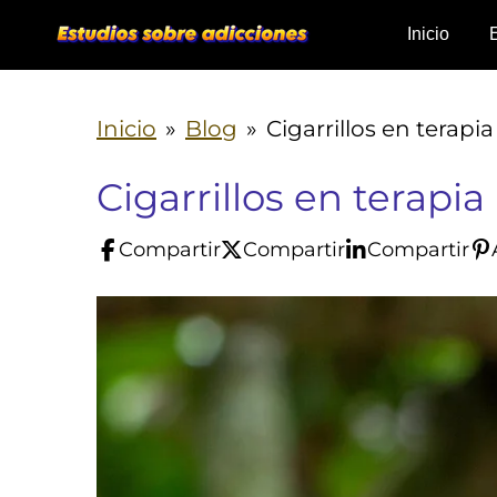
Ir
Inicio
al
contenido
Inicio
»
Blog
»
Cigarrillos en terapia
principal
Cigarrillos en terapia
Compartir
Compartir
Compartir