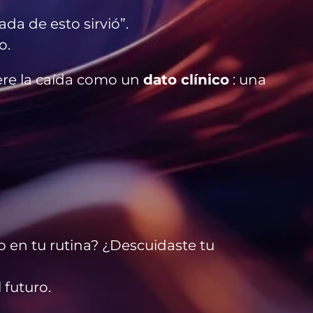
a de esto sirvió”.
o.
dere la caída como un
dato clínico
: una
en tu rutina? ¿Descuidaste tu
 futuro.