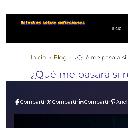
Ir
al
contenido
Inicio
principal
Inicio
»
Blog
»
¿Qué me pasará si
¿Qué me pasará si 
Compartir
Compartir
Compartir
Ancl