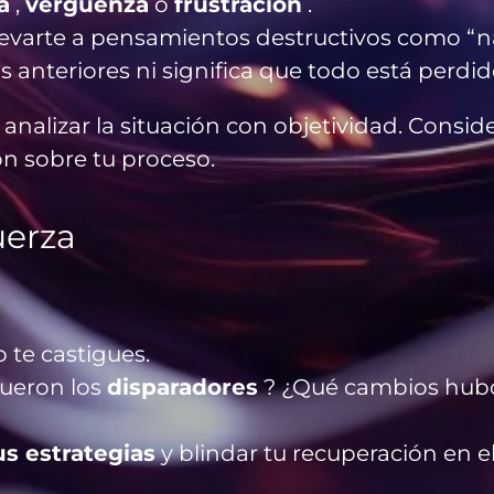
a
,
vergüenza
o
frustración
.
varte a pensamientos destructivos como “nad
s anteriores ni significa que todo está perdid
 analizar la situación con objetividad. Consi
ón sobre tu proceso.
uerza
 te castigues.
fueron los
disparadores
? ¿Qué cambios hubo 
us estrategias
y blindar tu recuperación en el