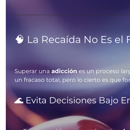
🧠 La Recaída No Es el
Superar una
adicción
es un proceso lar
un fracaso total, pero lo cierto es que
🌊 Evita Decisiones Bajo 