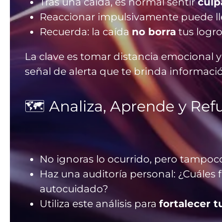
Tras una caída, es normal sentir
culp
Reaccionar impulsivamente puede lle
Recuerda: la caída
no borra
tus logro
La clave es tomar distancia emocional y
señal de alerta que te brinda informaci
🗺️ Analiza, Aprende y Ref
No ignoras lo ocurrido, pero tampoco
Haz una auditoría personal: ¿Cuáles 
autocuidado?
Utiliza este análisis para
fortalecer t