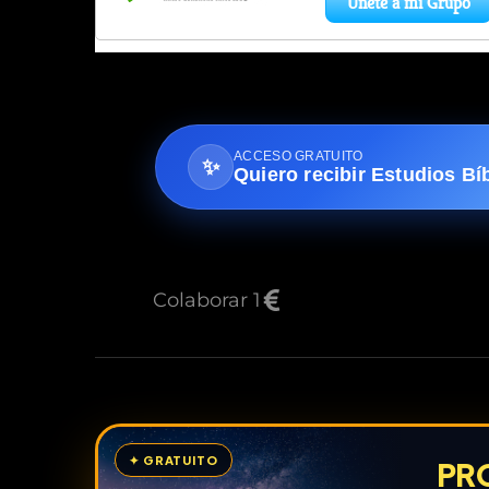
ACCESO GRATUITO
✨
Quiero recibir Estudios Bí
Colaborar 1
✦ GRATUITO
PR