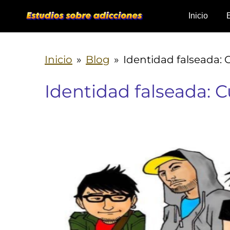
Ir
Inicio
al
contenido
Inicio
»
Blog
»
Identidad falseada: 
principal
Identidad falseada: C