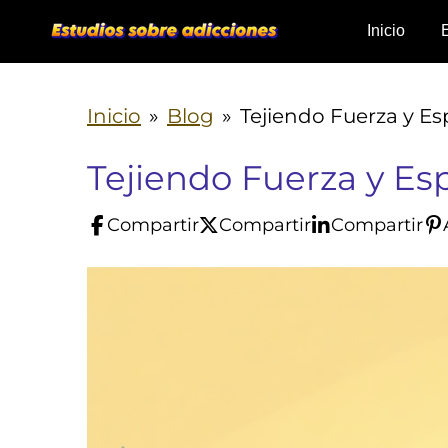
Ir
Inicio
al
contenido
Inicio
»
Blog
»
Tejiendo Fuerza y E
principal
Tejiendo Fuerza y Es
Compartir
Compartir
Compartir