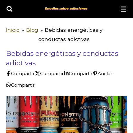
Ir
al
contenido
Inicio
»
Blog
»
Bebidas energéticas y
principal
conductas adictivas
Bebidas energéticas y conductas
adictivas
Compartir
Compartir
Compartir
Anclar
Compartir