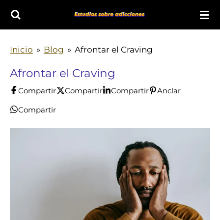
Ir
al
contenido
Inicio
»
Blog
»
Afrontar el Craving
principal
Afrontar el Craving
Compartir
Compartir
Compartir
Anclar
Compartir